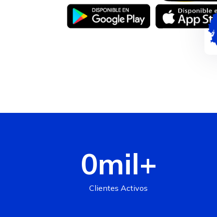
0
mil+
Clientes Activos