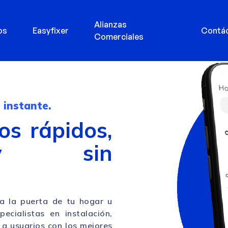
Alianzas
os
Easyfixer
Contá
Comerciales
 instante.
os rápidos,
 y sin
a la puerta de tu hogar u
ecialistas en instalación,
a usuarios con los mejores