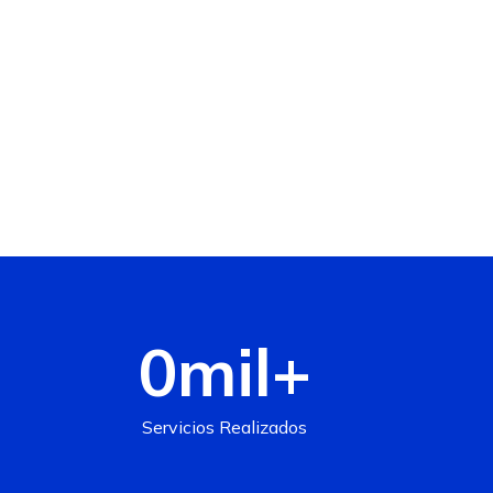
0
mil+
Servicios Realizados