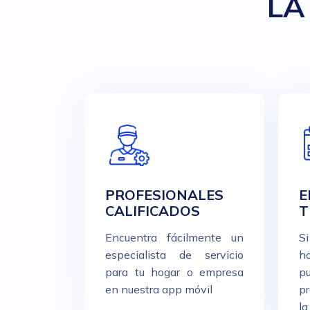
LA
PROFESIONALES
E
CALIFICADOS
T
Encuentra fácilmente un
S
especialista de servicio
h
para tu hogar o empresa
p
en nuestra app móvil
pr
l