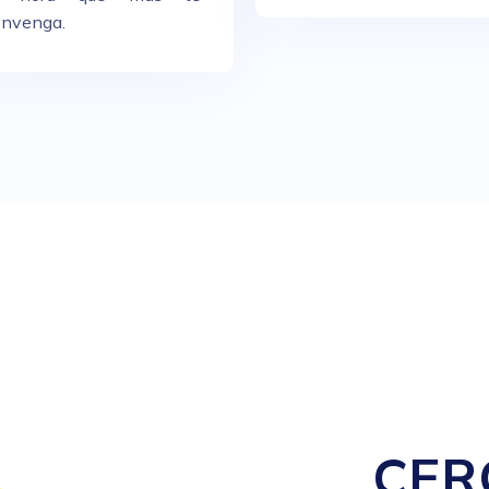
onvenga.
CER