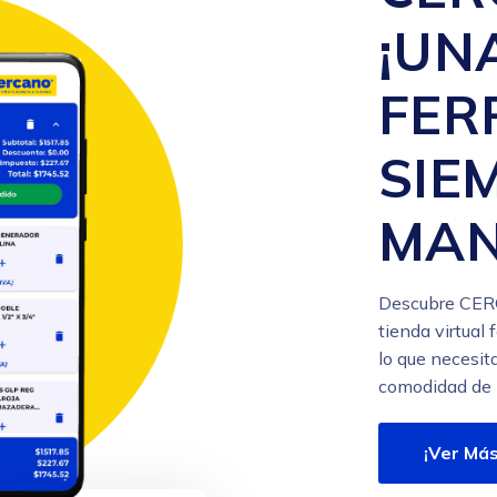
¡UN
FER
SIE
MAN
Descubre CERC
tienda virtual
lo que necesit
comodidad de l
¡Ver Más