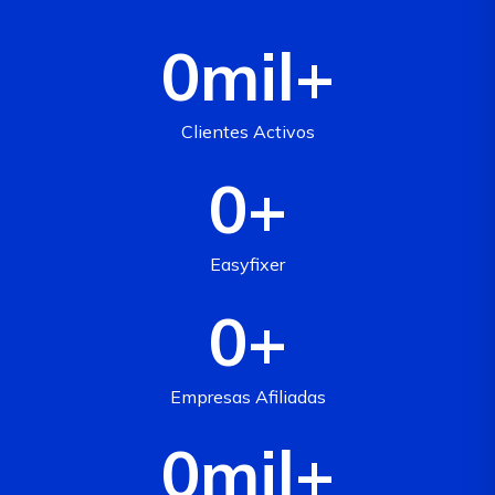
0
mil+
Clientes Activos
0
+
Easyfixer
0
+
Empresas Afiliadas
0
mil+